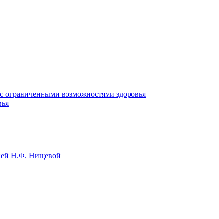
ц с ограниченными возможностями здоровья
вья
цией Н.Ф. Нищевой