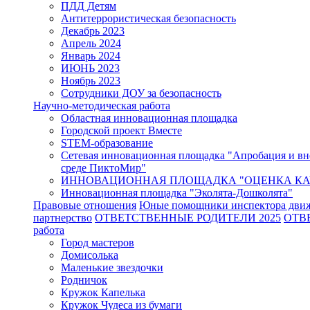
ПДД Детям
Антитеррористическая безопасность
Декабрь 2023
Апрель 2024
Январь 2024
ИЮНЬ 2023
Ноябрь 2023
Сотрудники ДОУ за безопасность
Научно-методическая работа
Областная инновационная площадка
Городской проект Вместе
STEM-образование
Сетевая инновационная площадка "Апробация и вн
среде ПиктоМир"
ИННОВАЦИОННАЯ ПЛОЩАДКА "ОЦЕНКА КАЧ
Инновационная площадка "Эколята-Дошколята"
Правовые отношения
Юные помощники инспектора дви
партнерство
ОТВЕТСТВЕННЫЕ РОДИТЕЛИ 2025
ОТВ
работа
Город мастеров
Домисолька
Маленькие звездочки
Родничок
Кружок Капелька
Кружок Чудеса из бумаги