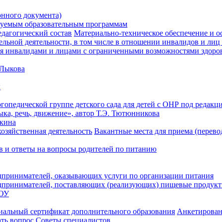
онного документа)
зуемым образовательным программам
дагогический состав
Материально-техническое обеспечение и ос
ельной деятельности, в том числе в отношении инвалидов и ли
ия инвалидами и лицами с ограниченными возможностями здоро
 Лыкова
х
опедической группе детского сада для детей с ОНР под редак
ка, речь, движение», автор Т.Э. Тютюнникова
кина
озяйственная деятельность
Вакантные места для приема (перево
в и ответы на вопросы родителей по питанию
дпринимателей, оказывающих услуги по организации питания
дпринимателей, поставляющих (реализующих) пищевые продукт
ДОУ
иальный сертификат дополнительного образования
Анкетирован
ать вопрос
Советы специалистов