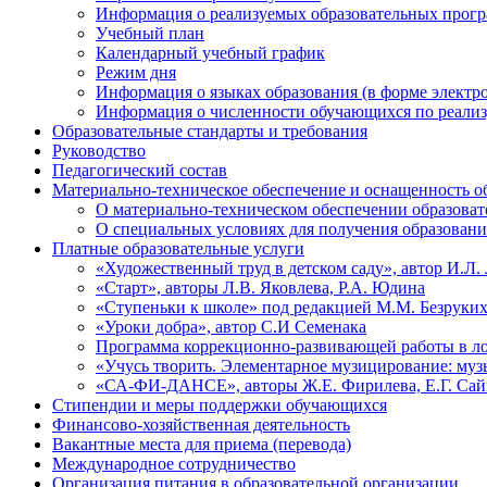
Информация о реализуемых образовательных прог
Учебный план
Календарный учебный график
Режим дня
Информация о языках образования (в форме электр
Информация о численности обучающихся по реали
Образовательные стандарты и требования
Руководство
Педагогический состав
Материально-техническое обеспечение и оснащенность об
О материально-техническом обеспечении образоват
О специальных условиях для получения образован
Платные образовательные услуги
«Художественный труд в детском саду», автор И.Л.
«Старт», авторы Л.В. Яковлева, Р.А. Юдина
«Ступеньки к школе» под редакцией М.М. Безруки
«Уроки добра», автор С.И Семенака
Программа коррекционно-развивающей работы в лог
«Учусь творить. Элементарное музицирование: музы
«СА-ФИ-ДАНСЕ», авторы Ж.Е. Фирилева, Е.Г. Сай
Стипендии и меры поддержки обучающихся
Финансово-хозяйственная деятельность
Вакантные места для приема (перевода)
Международное сотрудничество
Организация питания в образовательной организации