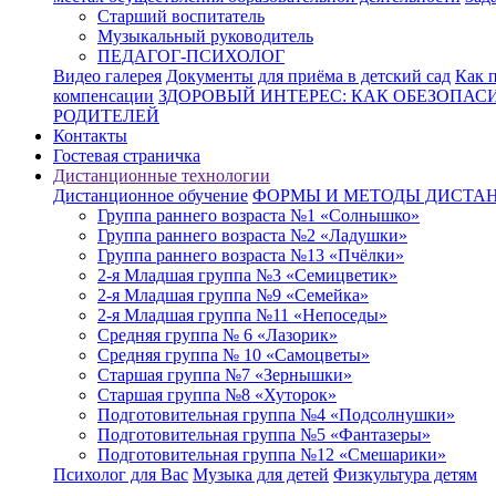
Старший воспитатель
Музыкальный руководитель
ПЕДАГОГ-ПСИХОЛОГ
Видео галерея
Документы для приёма в детский сад
Как п
компенсации
ЗДОРОВЫЙ ИНТЕРЕС: КАК ОБЕЗОПАСИ
РОДИТЕЛЕЙ
Контакты
Гостевая страничка
Дистанционные технологии
Дистанционное обучение
ФОРМЫ И МЕТОДЫ ДИСТА
Группа раннего возраста №1 «Солнышко»
Группа раннего возраста №2 «Ладушки»
Группа раннего возраста №13 «Пчёлки»
2-я Младшая группа №3 «Семицветик»
2-я Младшая группа №9 «Семейка»
2-я Младшая группа №11 «Непоседы»
Средняя группа № 6 «Лазорик»
Средняя группа № 10 «Самоцветы»
Старшая группа №7 «Зернышки»
Старшая группа №8 «Хуторок»
Подготовительная группа №4 «Подсолнушки»
Подготовительная группа №5 «Фантазеры»
Подготовительная группа №12 «Смешарики»
Психолог для Вас
Музыка для детей
Физкультура детям