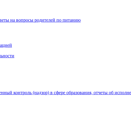
тветы на вопросы родителей по питанию
зацией
льности
нный контроль (надзор) в сфере образования, отчеты об исполн