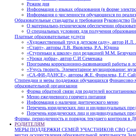
Режим дня
Информация о языках образования (в форме электр
Информация о численности обучающихся по реали
Образовательные стандарты и требования
Руководство
Пе
О материально-техническом обеспечении образоват
О специальных условиях для получения образован
Платные образовательные услуги
«Художественный труд в детском саду», автор И.Л.
«Старт», авторы Л.В. Яковлева, Р.А. Юдина
«Ступеньки к школе» под редакцией М.М. Безруки
«Уроки добра», автор С.И Семенака
Программа коррекционно-развивающей работы в лог
«Учусь творить. Элементарное музицирование: музы
«СА-ФИ-ДАНСЕ», авторы Ж.Е. Фирилева, Е.Г. Сай
Стипендии и меры поддержки обучающихся
Финансово-х
образовательной организации
Форма обратной связи для родителей воспитаннико
Меню ежедневного горячего питания
Информация о наличии диетического меню
Перечень юридических лиц и индивидуальных пре
Перечень юридических лиц и индивидуальных пре
Формы, периодичность и порядок текущего контроля в 
РОДИТЕЛЯМ
МЕРЫ ПОДДЕРЖКИ СЕМЕЙ УЧАСТНИКОВ СВО
Соц
местах осуществления образовательной деятельности
Зад