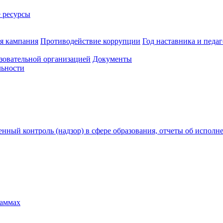
 ресурсы
ая кампания
Противодействие коррупции
Год наставника и педаг
зовательной организацией
Документы
льности
нный контроль (надзор) в сфере образования, отчеты об исполн
раммах