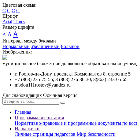
Цветовая схема:
C
C
C
C
Шрифт
Arial
Times
Размер шрифта
A
A
A
Интервал между буквами
Нормальный
Увеличенный
Большой
Изображения:
муниципальное бюджетное дошкольное образовательное учрежд
г. Ростов-на-Дону, проспект Космонавтов 8, строение 5
+7 (863) 235-75-55; 8 (863) 276-36-30; 8(863) 233-05-65
mbdou111rostov@yandex.ru
Для слабовидящих
Обычная версия
Главная
Программа воспитания
Нормативно-правовые и программные документы по во
Наша жизнь
Личные страницы педагогов
Мир безопасности