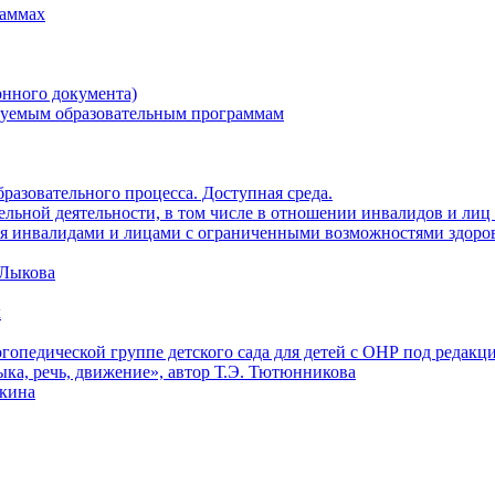
раммах
онного документа)
зуемым образовательным программам
разовательного процесса. Доступная среда.
ельной деятельности, в том числе в отношении инвалидов и ли
ия инвалидами и лицами с ограниченными возможностями здоро
 Лыкова
х
опедической группе детского сада для детей с ОНР под редак
ка, речь, движение», автор Т.Э. Тютюнникова
кина