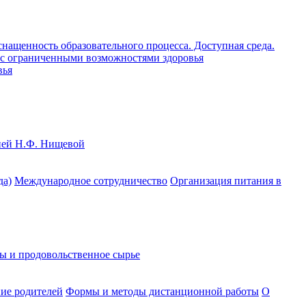
нащенность образовательного процесса. Доступная среда.
ц с ограниченными возможностями здоровья
вья
цией Н.Ф. Нищевой
да)
Международное сотрудничество
Организация питания в
ы и продовольственное сырье
ие родителей
Формы и методы дистанционной работы
О