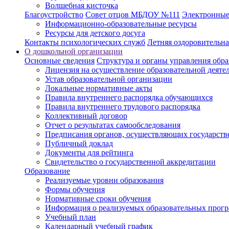
Волшебная кисточка
Благоустройство
Совет отцов МБДОУ №111
Электронные
Информационно-образовательные ресурсы
Ресурсы для детского досуга
Контакты психологических служб
Летняя оздоровительн
О дошкольной организации
Основные сведения
Структура и органы управления обра
Лицензия на осуществление образовательной деяте
Устав образовательной организации
Локальные нормативные акты
Правила внутреннего распорядка обучающихся
Правила внутреннего трудового распорядка
Коллективный договор
Отчет о результатах самообследования
Предписания органов, осуществляющих государстве
Публичный доклад
Документы для рейтинга
Свидетельство о государственной аккредитации
Образование
Реализуемые уровни образования
Формы обучения
Нормативные сроки обучения
Информация о реализуемых образовательных прог
Учебный план
Календарный учебный график