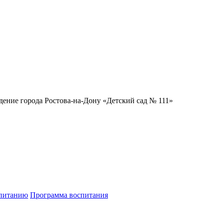
ение города Ростова-на-Дону «Детский сад № 111»
спитанию
Программа воспитания