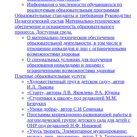
Информация о численности обучающихся по
реализуемым образовательным программам
Образовательные стандарты и требования
Руководство
Педагогический состав
Материально-техническое
обеспечение и оснащенность образовательного
процесса. Доступная среда.
О материально-техническом обеспечении
образовательной деятельности, в том числе в
отношении инвалидов и лиц с ограниченными
возможностями здоровья
О специальных условиях для получения
образования инвалидами и лицами с
ограниченными возможностями здоровья
Платные образовательные услуги
«Художественный труд в детском саду», автор
И.Л. Лыкова
«Старт», авторы Л.В. Яковлева, Р.А. Юдина
«Ступеньки к школе» под редакцией М.М.
Безруких
«Уроки добра», автор С.И Семенака
Программа коррекционно-развивающей работы в
логопедической группе детского сада для детей с
ОНР под редакцией Н.Ф. Нищевой
«Учусь творить. Элементарное музицирование:
музыка, речь, движение», автор Т.Э. Тютюнникова