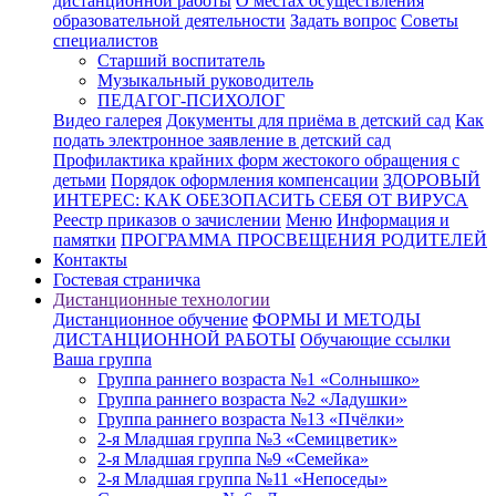
дистанционной работы
О местах осуществления
образовательной деятельности
Задать вопрос
Советы
специалистов
Старший воспитатель
Музыкальный руководитель
ПЕДАГОГ-ПСИХОЛОГ
Видео галерея
Документы для приёма в детский сад
Как
подать электронное заявление в детский сад
Профилактика крайних форм жестокого обращения с
детьми
Порядок оформления компенсации
ЗДОРОВЫЙ
ИНТЕРЕС: КАК ОБЕЗОПАСИТЬ СЕБЯ ОТ ВИРУСА
Реестр приказов о зачислении
Меню
Информация и
памятки
ПРОГРАММА ПРОСВЕЩЕНИЯ РОДИТЕЛЕЙ
Контакты
Гостевая страничка
Дистанционные технологии
Дистанционное обучение
ФОРМЫ И МЕТОДЫ
ДИСТАНЦИОННОЙ РАБОТЫ
Обучающие ссылки
Ваша группа
Группа раннего возраста №1 «Солнышко»
Группа раннего возраста №2 «Ладушки»
Группа раннего возраста №13 «Пчёлки»
2-я Младшая группа №3 «Семицветик»
2-я Младшая группа №9 «Семейка»
2-я Младшая группа №11 «Непоседы»