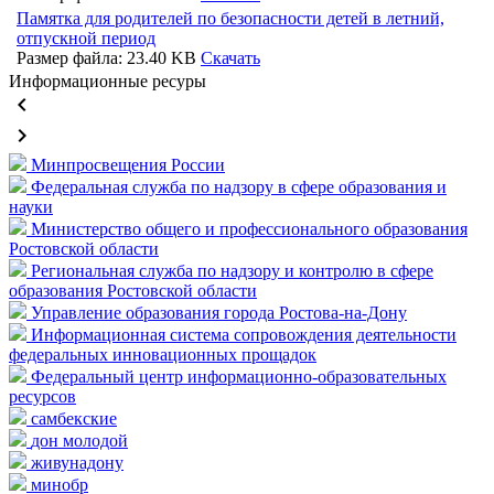
Памятка для родителей по безопасности детей в летний,
отпускной период
Размер файла: 23.40 KB
Скачать
Информационные ресуры
keyboard_arrow_left
keyboard_arrow_right
Минпросвещения России
Федеральная служба по надзору в сфере образования и
науки
Министерство общего и профессионального образования
Ростовской области
Региональная служба по надзору и контролю в сфере
образования Ростовской области
Управление образования города Ростова-на-Дону
Информационная система сопровождения деятельности
федеральных инновационных прощадок
Федеральный центр информационно-образовательных
ресурсов
самбекские
дон молодой
живунадону
минобр