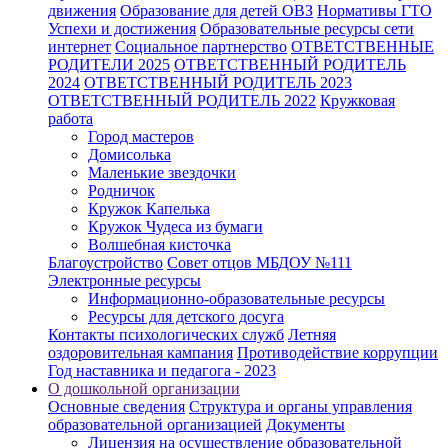
движения
Образование для детей ОВЗ
Нормативы ГТО
Успехи и достижения
Образовательные ресурсы сети
интернет
Социальное партнерство
ОТВЕТСТВЕННЫЕ
РОДИТЕЛИ 2025
ОТВЕТСТВЕННЫЙ РОДИТЕЛЬ
2024
ОТВЕТСТВЕННЫЙ РОДИТЕЛЬ 2023
ОТВЕТСТВЕННЫЙ РОДИТЕЛЬ 2022
Кружковая
работа
Город мастеров
Домисолька
Маленькие звездочки
Родничок
Кружок Капелька
Кружок Чудеса из бумаги
Волшебная кисточка
Благоустройство
Совет отцов МБДОУ №111
Электронные ресурсы
Информационно-образовательные ресурсы
Ресурсы для детского досуга
Контакты психологических служб
Летняя
оздоровительная кампания
Противодействие коррупции
Год наставника и педагога - 2023
О дошкольной организации
Основные сведения
Структура и органы управления
образовательной организацией
Документы
Лицензия на осуществление образовательной