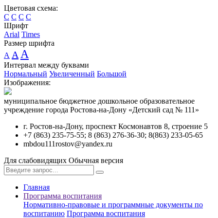
Цветовая схема:
C
C
C
C
Шрифт
Arial
Times
Размер шрифта
A
A
A
Интервал между буквами
Нормальный
Увеличенный
Большой
Изображения:
муниципальное бюджетное дошкольное образовательное
учреждение города Ростова-на-Дону «Детский сад № 111»
г. Ростов-на-Дону, проспект Космонавтов 8, строение 5
+7 (863) 235-75-55; 8 (863) 276-36-30; 8(863) 233-05-65
mbdou111rostov@yandex.ru
Для слабовидящих
Обычная версия
Главная
Программа воспитания
Нормативно-правовые и программные документы по
воспитанию
Программа воспитания