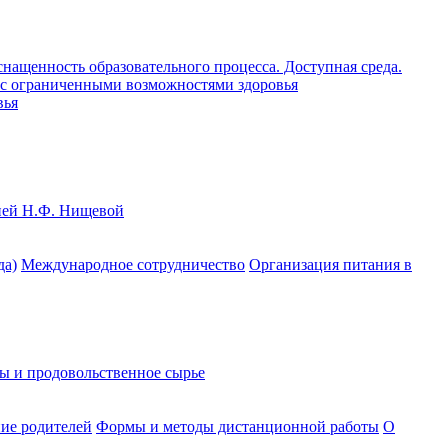
нащенность образовательного процесса. Доступная среда.
ц с ограниченными возможностями здоровья
вья
цией Н.Ф. Нищевой
да)
Международное сотрудничество
Организация питания в
ы и продовольственное сырье
ие родителей
Формы и методы дистанционной работы
О