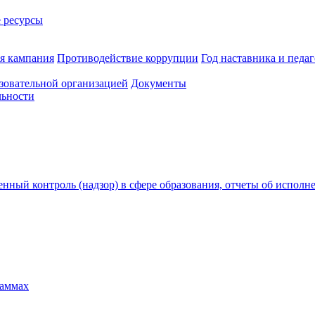
 ресурсы
ая кампания
Противодействие коррупции
Год наставника и педаг
зовательной организацией
Документы
льности
нный контроль (надзор) в сфере образования, отчеты об исполн
раммах