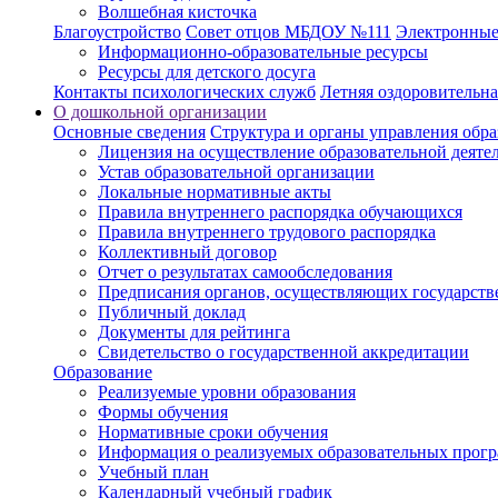
Волшебная кисточка
Благоустройство
Совет отцов МБДОУ №111
Электронные
Информационно-образовательные ресурсы
Ресурсы для детского досуга
Контакты психологических служб
Летняя оздоровительн
О дошкольной организации
Основные сведения
Структура и органы управления обра
Лицензия на осуществление образовательной деяте
Устав образовательной организации
Локальные нормативные акты
Правила внутреннего распорядка обучающихся
Правила внутреннего трудового распорядка
Коллективный договор
Отчет о результатах самообследования
Предписания органов, осуществляющих государстве
Публичный доклад
Документы для рейтинга
Свидетельство о государственной аккредитации
Образование
Реализуемые уровни образования
Формы обучения
Нормативные сроки обучения
Информация о реализуемых образовательных прог
Учебный план
Календарный учебный график