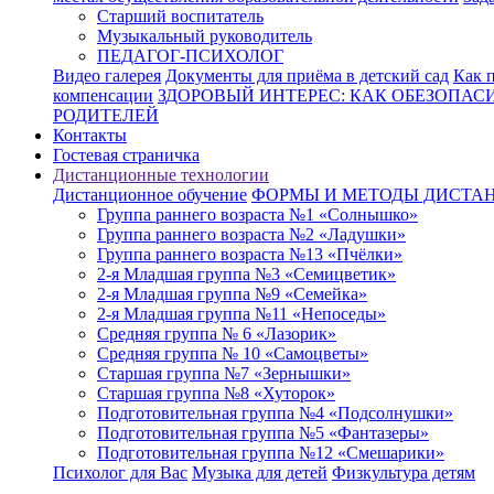
Старший воспитатель
Музыкальный руководитель
ПЕДАГОГ-ПСИХОЛОГ
Видео галерея
Документы для приёма в детский сад
Как п
компенсации
ЗДОРОВЫЙ ИНТЕРЕС: КАК ОБЕЗОПАСИ
РОДИТЕЛЕЙ
Контакты
Гостевая страничка
Дистанционные технологии
Дистанционное обучение
ФОРМЫ И МЕТОДЫ ДИСТА
Группа раннего возраста №1 «Солнышко»
Группа раннего возраста №2 «Ладушки»
Группа раннего возраста №13 «Пчёлки»
2-я Младшая группа №3 «Семицветик»
2-я Младшая группа №9 «Семейка»
2-я Младшая группа №11 «Непоседы»
Средняя группа № 6 «Лазорик»
Средняя группа № 10 «Самоцветы»
Старшая группа №7 «Зернышки»
Старшая группа №8 «Хуторок»
Подготовительная группа №4 «Подсолнушки»
Подготовительная группа №5 «Фантазеры»
Подготовительная группа №12 «Смешарики»
Психолог для Вас
Музыка для детей
Физкультура детям