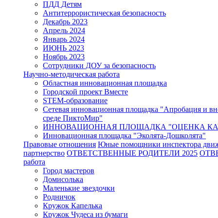
ПДД Детям
Антитеррористическая безопасность
Декабрь 2023
Апрель 2024
Январь 2024
ИЮНЬ 2023
Ноябрь 2023
Сотрудники ДОУ за безопасность
Научно-методическая работа
Областная инновационная площадка
Городской проект Вместе
STEM-образование
Сетевая инновационная площадка "Апробация и вн
среде ПиктоМир"
ИННОВАЦИОННАЯ ПЛОЩАДКА "ОЦЕНКА КАЧ
Инновационная площадка "Эколята-Дошколята"
Правовые отношения
Юные помощники инспектора дви
партнерство
ОТВЕТСТВЕННЫЕ РОДИТЕЛИ 2025
ОТВ
работа
Город мастеров
Домисолька
Маленькие звездочки
Родничок
Кружок Капелька
Кружок Чудеса из бумаги