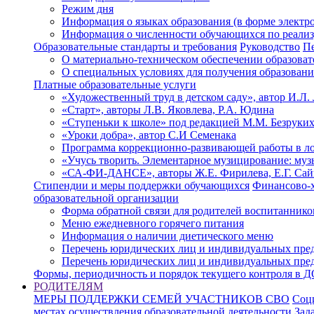
Режим дня
Информация о языках образования (в форме электр
Информация о численности обучающихся по реали
Образовательные стандарты и требования
Руководство
Пе
О материально-техническом обеспечении образоват
О специальных условиях для получения образован
Платные образовательные услуги
«Художественный труд в детском саду», автор И.Л.
«Старт», авторы Л.В. Яковлева, Р.А. Юдина
«Ступеньки к школе» под редакцией М.М. Безруки
«Уроки добра», автор С.И Семенака
Программа коррекционно-развивающей работы в лог
«Учусь творить. Элементарное музицирование: музы
«СА-ФИ-ДАНСЕ», авторы Ж.Е. Фирилева, Е.Г. Сай
Стипендии и меры поддержки обучающихся
Финансово-х
образовательной организации
Форма обратной связи для родителей воспитаннико
Меню ежедневного горячего питания
Информация о наличии диетического меню
Перечень юридических лиц и индивидуальных пре
Перечень юридических лиц и индивидуальных пре
Формы, периодичность и порядок текущего контроля в 
РОДИТЕЛЯМ
МЕРЫ ПОДДЕРЖКИ СЕМЕЙ УЧАСТНИКОВ СВО
Соц
местах осуществления образовательной деятельности
Зад