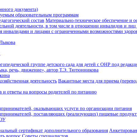
онного документа)
зуемым образовательным программам
дагогический состав
Материально-техническое обеспечение и ос
ельной деятельности, в том числе в отношении инвалидов и ли
ия инвалидами и лицами с ограниченными возможностями здоро
 Лыкова
х
опедической группе детского сада для детей с ОНР под редак
ка, речь, движение», автор Т.Э. Тютюнникова
кина
озяйственная деятельность
Вакантные места для приема (перево
в и ответы на вопросы родителей по питанию
дпринимателей, оказывающих услуги по организации питания
дпринимателей, поставляющих (реализующих) пищевые продукт
ДОУ
иальный сертификат дополнительного образования
Анкетирован
ать вопрос
Советы специалистов