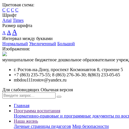
Цветовая схема:
C
C
C
C
Шрифт
Arial
Times
Размер шрифта
A
A
A
Интервал между буквами
Нормальный
Увеличенный
Большой
Изображения:
муниципальное бюджетное дошкольное образовательное учрежд
г. Ростов-на-Дону, проспект Космонавтов 8, строение 5
+7 (863) 235-75-55; 8 (863) 276-36-30; 8(863) 233-05-65
mbdou111rostov@yandex.ru
Для слабовидящих
Обычная версия
Главная
Программа воспитания
Нормативно-правовые и программные документы по во
Наша жизнь
Личные страницы педагогов
Мир безопасности