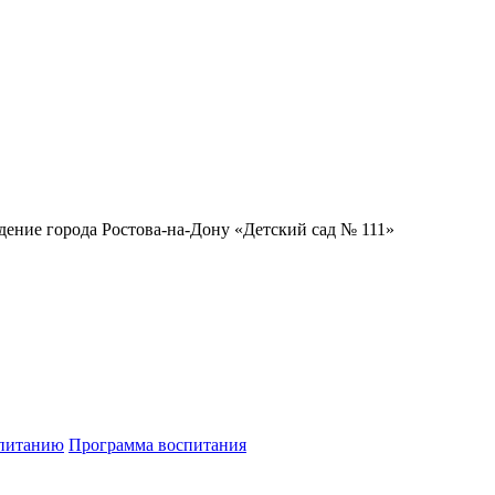
ение города Ростова-на-Дону «Детский сад № 111»
спитанию
Программа воспитания